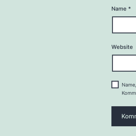
Name
*
Website
Name,
Komme