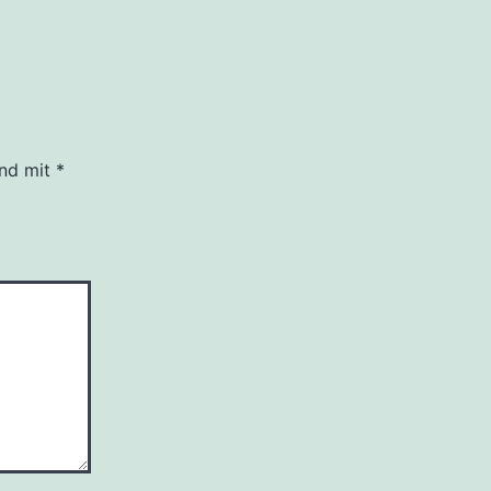
ind mit
*