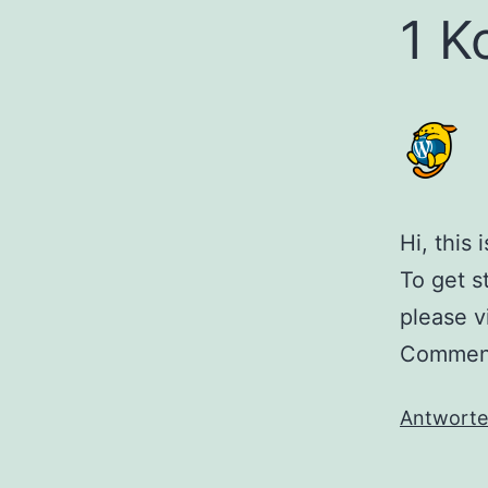
1 K
Hi, this
To get s
please v
Comment
Antwort