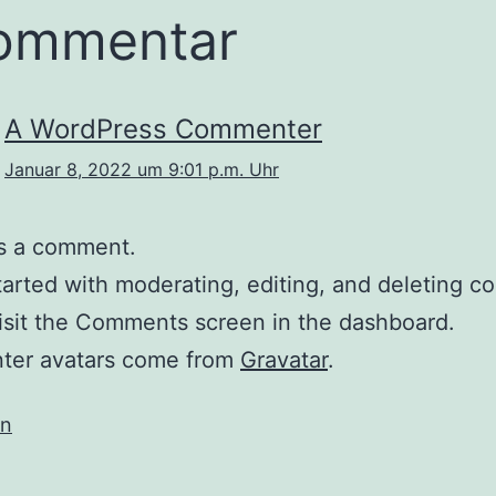
ommentar
A WordPress Commenter
Januar 8, 2022 um 9:01 p.m. Uhr
 is a comment.
tarted with moderating, editing, and deleting 
isit the Comments screen in the dashboard.
er avatars come from
Gravatar
.
en